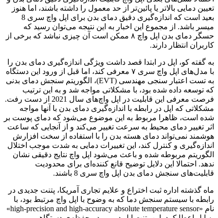
تعیین دمایی بالاتر یا پائین‌تر از حد معمول را داشته باشند، اما هنوز
بعید است که اندازه‌گیری دقیق دمای بدن برای اپل واچ سری 8
میسر باشد. از مجموع این اخبار به این نتیجه می‌توان رسید که
حسگر دمای بدن اپل واچ ۸ ممکن است آن چیزی نباشد که برخی از
کاربران انتظار دارند.
به گفته کو، اپل در ابتدا قصد داشت ویژگی اندازه‌گیری دمای بدن را
با مدل‌های اپل واچ سری ۷ معرفی کند، اما قبل از ورود این دستگاه
به تست اعتبار سنجی مهندسی (EVT)، الگوریتم سنجش دمای بدنی
که توسعه داده شده بود، با مشکلاتی مواجه شد و به این ترتیب
فرصت معرفی این قابلیت در اپل واچ‌های سال 2021 از دست رفت.
مشکلاتی که اپل در رابطه با اندازه‌گیری دمای بدن با آنها مواجه
شده است، ظاهرا مربوط به این موضوع می‌شود که دمای پوست بر
اثر تغییر دمای محیط به سرعت تغییر می‌کند و از آنجایی که ساعت
هوشمند نمی‌تواند دمای هسته بدن را با استفاده از سخت افزارش
اندازه‌گیری و کنترل کند، این تغییرات دمایی به شدت موجب اختلال
الگوریتم مربوطه شده و باعث می‌شود اپل واچ نتایج دقیقی نشان
ندهد. احتمالا این دلایل توضیح قانع کننده‌ای برای محدودیت
قابلیت‌های سنجش دمای بدن اپل واچ سری 8 باشند.
ماه گذشته اداره ثبت اختراع و علایم تجاری آمریکا، پتنت جدیدی در
رابطه با سیستم سنجش دما که به وضوح با اپل واچ مرتبط بود، با
نام «high-precision and high-accuracy absolute temperature sensor»
به اپل اعطا کرد. این پتنت اپل در مورد محفظه‌ی دستگاهی