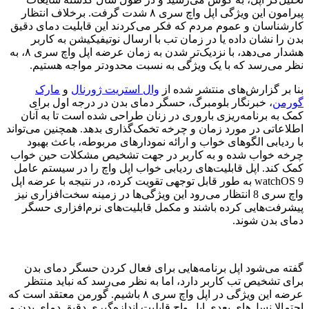
پیرامون این ویژگی اپل واچ سری ۸ شدت گرفت. برخلاف انتظار
کارشناسان و عموم مردم که فکر می‌کردند این قابلیت دمای دقیق
بدن را نشان داده یا در زمان تب با ارسال نوتیفیکیشن به کاربر
هشدار می‌دهد، با نزدیک‌تر شدن به زمان عرضه اپل واچ سری ۸، به
نظر می‌رسد که با یک ویژگی به نسبت محدودتر مواجه هستیم.
بنا بر گزارش‌های منتشر شده از
وال استریت ژورنال
و
مارک
گورمن
، خبرنگار بلومبرگ، حسگر دمای بدن در درجه اول برای
کمک به برنامه‌ریزی باروری در زنان طراحی شده است تا به آنان
اطلاعاتی در مورد زمان و چرخه تخمک‌گذاری بدهد. همچنین می‌تواند
با ردیابی الگوهای خواب و ارائه نمودارهای مربوطه، باعث بهبود
چرخه خواب شده و به کاربر در جهت تشخیص مشکلات حین خواب
کمک کند. اپل قابلیت‌های ردیابی خواب اپل واچ را در سیستم عامل
watchOS 9 به طور قابل توجهی تقویت کرده، در نتیجه با عرضه اپل
واچ سری 8 انتظار می‌رود این ویژگی‌ها در زمینه سخت‌افزاری نیز
پیشرفت‌هایی کرده باشند و مکمل قابلیت‌های نرم‌افزاری حسگر
دمای بدن شوند.
گفته می‌شود اپل برنامه‌هایی برای فعال کردن حسگر دمای بدن
برای تشخیص تب کاربر دارد، اما به نظر می‌رسد که نباید منتظر
عرضه این ویژگی در اپل واچ سری ۸ باشیم. گورمن معتقد است که
احتمالا نسل‌های بعدی اپل واچ قابلیت اندازه‌گیری دقیق دمای بدن و