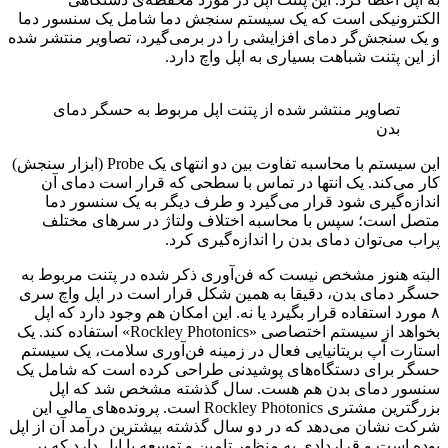
الکترونیکی است که یک سیستم سنجش دما شامل یک سنسور دما
و یک سنجش‌گر دمای افزایشی را در برمی‌گیرد، تصاویر منتشر شده
از این پتنت شباهت بسیاری به اپل واچ دارد.
تصاویر منتشر شده از پتنت اپل مربوط به حسگر دمای
بدن
این سیستم با محاسبه تفاوت بین دو انتهای یک Probe (ابزار سنجش)
کار می‌کند. یک انتها در تماس با سطحی که قرار است دمای آن
اندازه‌گیری شود قرار می‌گیرد و طرف دیگر به یک سنسور دما
متصل است؛ سپس با محاسبه اختلاف ولتاژ در سرهای مختلف
پراب می‌توان دمای بدن را اندازه‌گیری کرد.
البته هنوز مشخص نیست که فن‌آوری ذکر شده در پتنت مربوط به
حسگر دمای بدن، دقیقا به همین شکل قرار است در اپل واچ سری
۸ مورد استفاده قرار بگیرد یا نه. این امکان هم وجود دارد که اپل
بخواهد از سیستم اختصاصی «Rockley Photonics» استفاده کند. یک
استارت آپ بریتانیایی فعال در زمینه فن‌آوری سلامت، یک سیستم
حسگر برای دستگاه‌های پوشیدنی طراحی کرده است که شامل یک
سنسور دمای بدن هم هست. سال گذشته مشخص شد که اپل
بزرگترین مشتری Rockley Photonics است. پرونده‌های مالی این
شرکت نشان می‌دهد که در دو سال گذشته بیشترین درآمد آن از اپل
بوده است و قراردادی به منظور تامین و توسعه با اپل دارد که بر