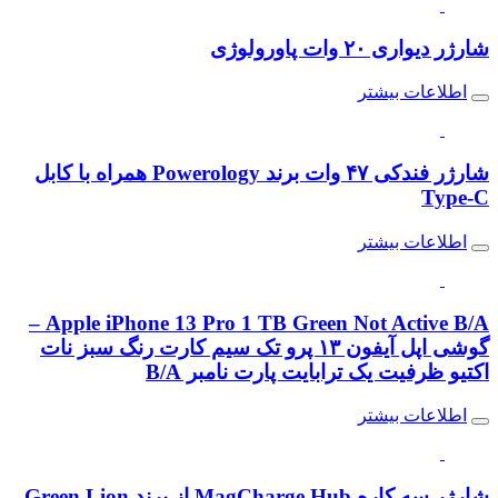
شارژر دیواری ۲۰ وات پاورولوژی
اطلاعات بیشتر
شارژر فندکی ۴۷ وات برند Powerology همراه با کابل
Type-C
اطلاعات بیشتر
Apple iPhone 13 Pro 1 TB Green Not Active B/A –
گوشی اپل آیفون ۱۳ پرو تک سیم کارت رنگ سبز نات
اکتیو ظرفیت یک ترابایت پارت نامبر B/A
اطلاعات بیشتر
شارژر سه کاره MagCharge Hub از برند Green Lion