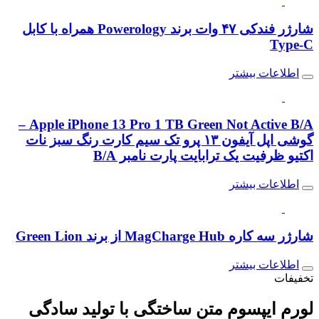
شارژر فندکی ۴۷ وات برند Powerology همراه با کابل
Type-C
اطلاعات بیشتر
Apple iPhone 13 Pro 1 TB Green Not Active B/A –
گوشی اپل آیفون ۱۳ پرو تک سیم کارت رنگ سبز نات
اکتیو ظرفیت یک ترابایت پارت نامبر B/A
اطلاعات بیشتر
شارژر سه کاره MagCharge Hub از برند Green Lion
اطلاعات بیشتر
تخفیفات
لورم ایپسوم متن
ساختگی با تولید سادگی