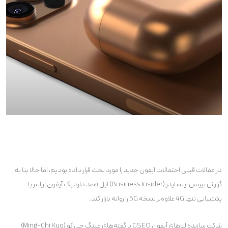
در مقالات قبلی احتمالات آیفون جدید را مورد بحث قرار داده بودیم، اما حالا بنا به
گزارش بیزنس اینسایدر (Business Insider) اپل قصد دارد یک آیفون ارزانتر با
پشتیبانی تنها 4G علاوه‌بر نسخه 5G را روانه بازار کند.
شرکت سازنده لنزهای آیفون GSEO با گفته‌های مینگ چی کو (Ming-Chi Kuo)