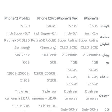
iPhone 12 Pro Max
iPhone 12 Pro
iPhone 12 Max
iPhone 12
قیمت
$699
$799
$1049
$1149
6.7-inch Super
6.1-inch Super
6.1-inch
5.4-inch
صفحه
Retina XDR OLED
Retina XDR OLED
Super Retina
Super Retina
نمایش
(Samsung)
(Samsung)
OLED (BOE)
OLED (BOE)
پردازنده
A14 Bionic
A14 Bionic
A14 Bionic
A14 Bionic
رم
4GB
4GB
6GB
6GB
64GB,
64GB,
128GB, 256GB,
128GB, 256GB,
حافظه
128GB,
128GB,
512GB
512GB
256GB
256GB
Triple rear
Triple rear
Dual rear
Dual rear
دوربین
cameras + LiDAR
cameras + LiDAR
cameras
cameras
Sub-6GHz,
Sub-6GHz,
Sub-6GHz
Sub-6GHz
5G