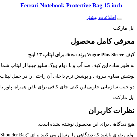
Ferrari Notebook Protective Bag 15 inch
اطلاعات بیشتر
اپل مارکت
معرفی کامل
محصول
کیف
Sleeve برند Jinya برای لپتاپ ۱۳ اینچ
Vogue Plus
به طور ساده این کیف ضد آب و با دوام ووگ سلیو جینیا از لپتاپ شما
پوشش مقاوم بیرونی و پوشش نرم داخلی آن راحتی را در حمل لپتاپ م
دو جیب سازمانی جلویی این کیف جای کافی برای تلفن همراه، پاور با
اپل مارکت
نظرات
کاربران
هیچ دیدگاهی برای این محصول نوشته نشده است.
اولین نفری باشید که دیدگاهی را ارسال می کنید برای “Jinya design Vogue Plus Sleeve 13 inch Laptop Shoulder Bag”