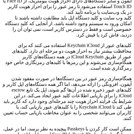
آیفون و سایر دستگاه‌های دارای احراز هویت بیومتریک، از Face ID یا
Touch ID استفاده می‌شود تا رمز عبور را برای احراز هویت کاربر
در یک وب‌سایت یا برنامه تأیید کند.
کلید وب سایت و کلید دستگاه اپل باید مطابقت داشته باشند تا
امکان ورود به سیستم وجود داشته باشد، از آنجایی که کلید دستگاه
خصوصی است و فقط در دسترس کاربر است، نمی توان آن را
دزدید، فاش کرد یا فیش کرد.
کلیدهای عبور از Keychain iCloud استفاده می کنند که برای
محافظت بیشتر نیاز به احراز هویت دو مرحله ای دارد. کلیدهای
عبور از طریق iCloud Keychain در همه دستگاه‌های کاربر
همگام‌سازی می‌شوند و این رمزها با کلیدهای رمزنگاری خاص خود
رمزگذاری شده است.
همگام‌سازی رمز عبور در بین دستگاه‌ها در صورت مفقود شدن
آیفون، افزونگی را ارائه می‌دهد، اما اگر همه دستگاه‌های اپل کاربر و
کلیدهای عبور ذخیره شده در آن‌ها گم شوند، اپل یک تابع escrow
iCloud را برای بازیابی اطلاعات کلید عبور ایجاد می‌کند. در این
شرایط یک فرآیند احراز هویت چند مرحله‌ای وجود دارد که کاربر باید
طی کند تا Keychain iCloud را با کلیدهای عبور بازیابی کند، یا
کاربران می‌توانند شخصی را به عنوان مخاطب بازیابی حساب تعیین
کنند.
ممکن است کار کردن با Passkeys پیچیده به نظر برسد، اما در عمل،