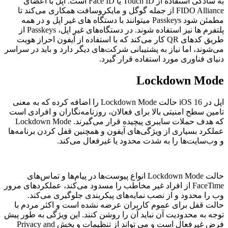
به سادگی استفاده از Touch ID یا Face ID است. اپل با اعضای
FIDO Alliance از جمله گوگل و مایکروسافت همکاری می‌کند تا
مطمئن شود Passkeys میتوانند با دستگاه های غیر اپل و در همه
پلتفرم ها نیز استفاده شوند. در دستگاه‌های غیر اپل، Passkeys از
طریق کدهای QR کار می‌کند که با استفاده از آیفون احراز هویت
می‌شوند، اما نیاز به پشتیبانی شرکت‌های دیگر دارد و باید در سراسر
دنیای فناوری مورد استفاده قرار گیرد.
Lockdown Mode
اپل در iOS 16 حالت Lockdown Mode را اضافه کرده که به معنی
تامین سطح امنیتی بالا برای فعالان، روزنامه‌نگاران و افرادی است
که هدف حملات سایبری پیچیده قرار می‌گیرند. Lockdown Mode
عملکرد بسیاری از ویژگی‌های آیفون و همچنین قفل کردن برنامه‌ها
و وب‌سایت‌ها را به شدت محدود یا غیرفعال می‌کند.
حالت Lockdown Mode انواع پیوست‌ها در پیام‌ها و تماس‌های
FaceTime از افراد غیر مخاطب را مسدود می‌کند، عملکردهای مرور
وب را محدود و از نصب نمایه‌های پیکربندی جلوگیری می‌کند.
حالت قفل برای عموم کاربران عرضه نشده است و اکثر مردم با
توجه به محدودیت آن نباید آن را روشن کنند. این ویژگی به طور پیش
فرض غیرفعال است و می تواند از تنظیمات و بخش Privacy and