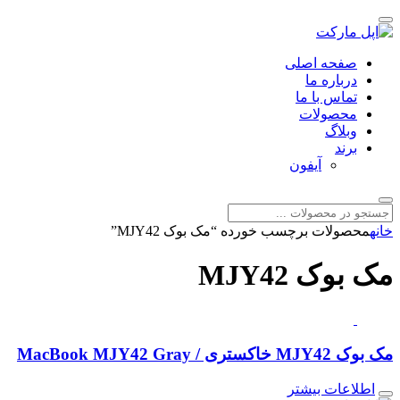
صفحه اصلی
درباره ما
تماس با ما
محصولات
وبلاگ
برند
آیفون
خانه
محصولات برچسب خورده “مک بوک MJY42”
مک بوک MJY42
مک بوک MJY42 خاکستری / MacBook MJY42 Gray
اطلاعات بیشتر