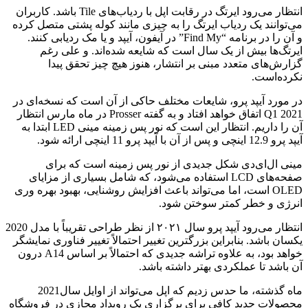
انتظار می‌رود ایرتگ در رقابت اپل با ردیاب‌های Tile باشد. کاربران
می‌توانند یک ردیاب ایرتگ را به چیزی مانند کوله پشتی متصل کرده
و آن را در برنامه “Find My” در آیفون، آیپد و یا مک ردیابی کنند.
ایرتگ‌ها بیش از یک سال است که شایعه شده‌اند. و علی رغم
گزارش‌های متعدد مبنی بر انتشار، هنوز هیچ چیز تحقق پیدا
نکرده‌است.
در مورد آیپد پرو، شایعات مختلف حاکی از آن است که نسخه‌ای در
Q1 2021 اتفاق خواهد افتاد و به گفته Prosser در ماه مارس انتظار
آن را داریم. انتظار این است که نور پس زمینه مینی LED ابتدا به
آیپد پرو 12.9 اینچی و پس از آن با آیپد پرو 11 اینچی ارائه شود.
مینی ال‌ای‌دی شکل جدیدی از نور پس زمینه است که برای
صفحه‌های LCD استفاده می‌شود، که شامل بسیاری از مزایای
OLED است، اما می‌تواند باعث افزایش روشنایی، بهبود بهره وری
انرژی و خطر کمتر سوختن شود.
انتظار می‌رود آیپد پرو سال ۲۰۲۱ از نظر طراحی تقریباً با مدل 2020
یکسان باشد. بنابراین بزرگترین تغییر احتمالاً تغییر فناوری نمایشگر
خواهد بود، به علاوه تراشه جدیدی که احتمالاً بر اساس A14 درون
آن باشد تا عملکردی بهتر داشته باشد.
ماه گذشته، ما حدس زدیم که اپل می‌تواند از اوایل سال2021
محصولات جدید کافی برای برگزاری یک رویداد مجازی در فروشگاه